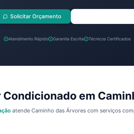
Solicitar Orçamento
(71) 98259-1347
Atendimento Rápido
Garantia Escrita
Técnicos Certificados
r Condicionado em
Caminh
ação
atende
Caminho das Árvores
com serviços comp