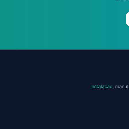
Instalação
, manu