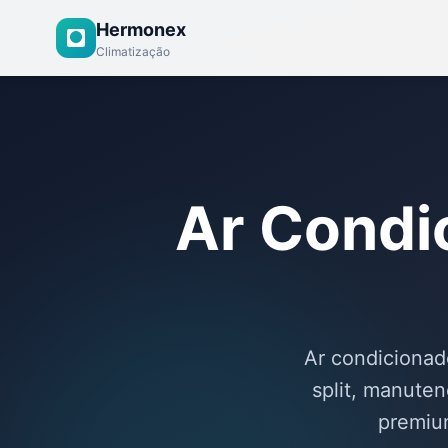
Hermonex
Climatização
Ar Condi
Ar condicionad
split, manute
premiu