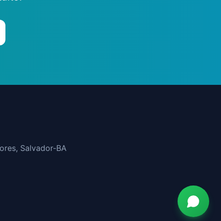
ores
, Salvador-BA