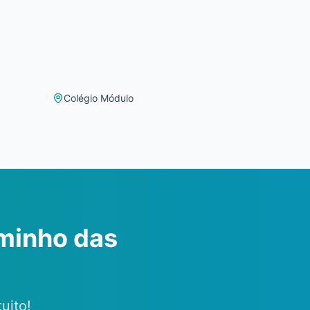
Colégio Módulo
minho das
uito!