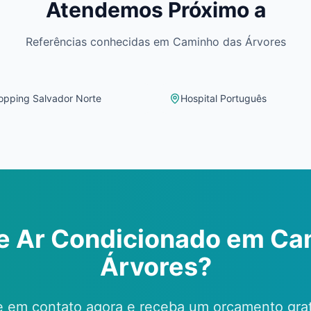
Atendemos Próximo a
Referências conhecidas em
Caminho das Árvores
opping Salvador Norte
Hospital Português
de Ar Condicionado em
Ca
Árvores
?
e em contato agora e receba um orçamento grat