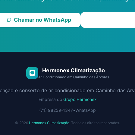
Chamar no WhatsApp
Ligar Agora
Hermonex Climatização
Ar Condicionado em
Caminho das Árvores
tenção e conserto de ar condicionado em
Caminho das Árv
Empresa do
Grupo Hermonex
(71) 98259-1347
•
WhatsApp
©
2026
Hermonex Climatização
. Todos os direitos reservados.