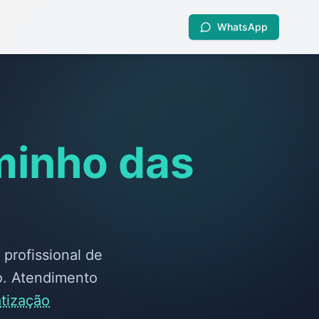
WhatsApp
inho das
profissional de
o. Atendimento
tização