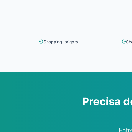
Shopping Itaigara
Sh
Precisa 
Entr