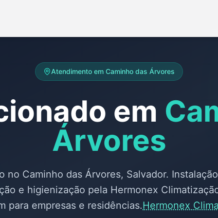
Atendimento em
Caminho das Árvores
cionado em
Cam
Árvores
o no Caminho das Árvores, Salvador. Instalação 
nção e higienização pela Hermonex Climatizaçã
m para empresas e residências.
Hermonex Clima